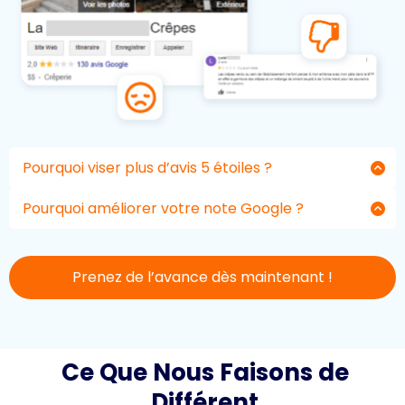
Pourquoi viser plus d’avis 5 étoiles ?
Parce que les avis influencent directement les
décisions d’achat de vos clients.
Pourquoi améliorer votre note Google ?
Une note élevée augmente votre crédibilité et
vous place en haut des résultats des recherches
internet.
Prenez de l’avance dès maintenant !
Ce Que Nous Faisons de
Différent