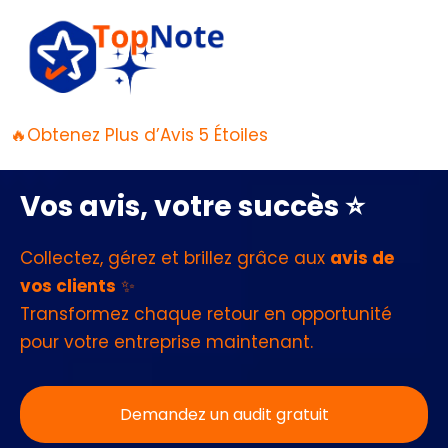
🔥Obtenez Plus d’Avis 5 Étoiles
Vos avis, votre succès ⭐
Collectez, gérez et brillez grâce aux
avis de
vos clients
✨
Transformez chaque retour en opportunité
pour votre entreprise maintenant.
Demandez un audit gratuit